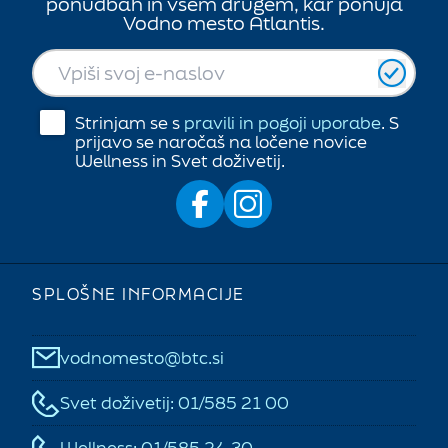
ponudbah in vsem drugem, kar ponuja
Vodno mesto Atlantis.
Sprejmi vse
Zavrni vse
Strinjam se s
pravili in pogoji uporabe
.
S
Nastavitve
prijavo se naročaš na ločene novice
Wellness in Svet doživetij.
SPLOŠNE INFORMACIJE
vodnomesto@btc.si
Svet doživetij: 01/585 21 00
Wellness: 01/585 24 30