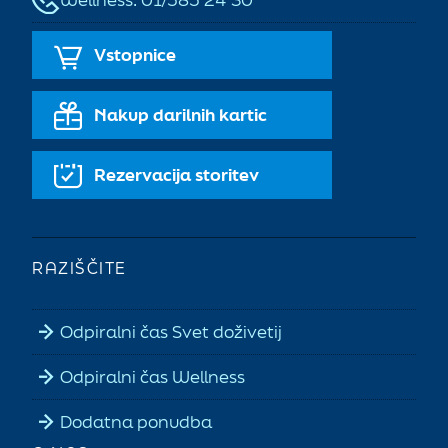
Vstopnice
Nakup darilnih kartic
Rezervacija storitev
RAZIŠČITE
Odpiralni čas Svet doživetij
Odpiralni čas Wellness
Dodatna ponudba