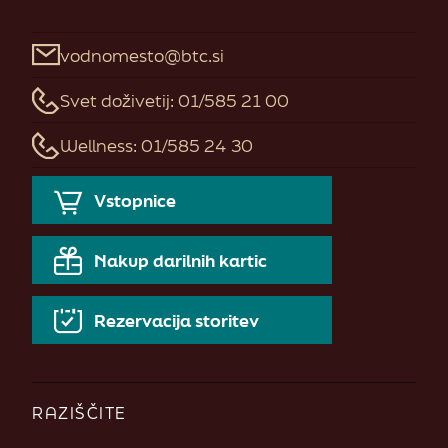
vodnomesto@btc.si
Svet doživetij: 01/585 21 00
Wellness: 01/585 24 30
Vstopnice
Nakup darilnih kartic
Rezervacija storitev
RAZIŠČITE