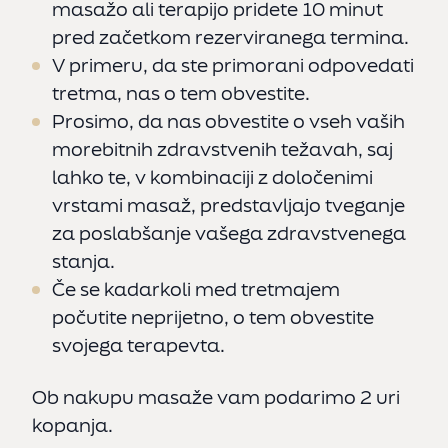
masažo ali terapijo pridete 10 minut
pred začetkom rezerviranega termina.
politiko piškotkov
V primeru, da ste primorani odpovedati
tretma, nas o tem obvestite.
Sprejmi vse
Prosimo, da nas obvestite o vseh vaših
morebitnih zdravstvenih težavah, saj
Zavrni vse
lahko te, v kombinaciji z določenimi
vrstami masaž, predstavljajo tveganje
Nastavitve
za poslabšanje vašega zdravstvenega
stanja.
Če se kadarkoli med tretmajem
počutite neprijetno, o tem obvestite
svojega terapevta.
Ob nakupu masaže vam podarimo 2 uri
kopanja.